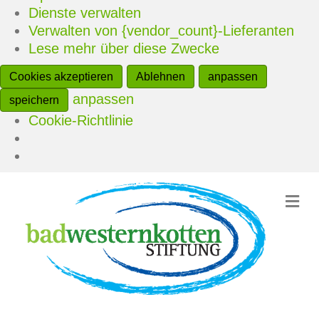
Dienste verwalten
Verwalten von {vendor_count}-Lieferanten
Lese mehr über diese Zwecke
Cookies akzeptieren
Ablehnen
anpassen
anpassen
speichern
Cookie-Richtlinie
N
a
v
i
g
a
t
i
o