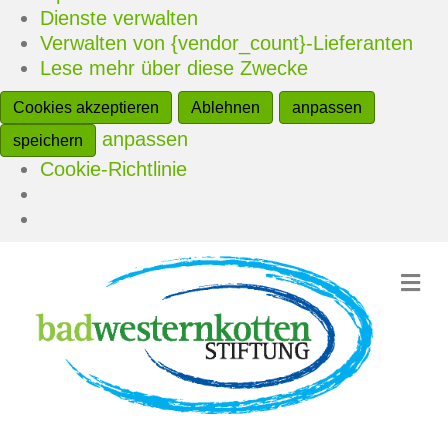
Dienste verwalten
Verwalten von {vendor_count}-Lieferanten
Lese mehr über diese Zwecke
Cookies akzeptieren
Ablehnen
anpassen
anpassen
speichern
Cookie-Richtlinie
N
a
v
i
g
a
t
i
o